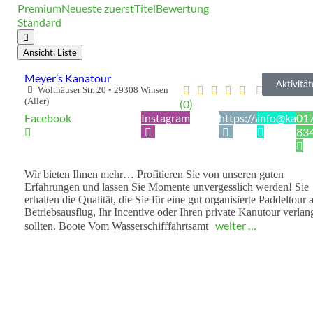
Premium
Neueste zuerst
Titel
Bewertung
Standard
Ansicht: Liste
Meyer’s Kanatour
Aktivität
Wolthäuser Str. 20
•
29308
Winsen
(Aller)
(0)
Facebook
Instagram
https://www.kanat
info@kanat
01
83
Wir bieten Ihnen mehr… Profitieren Sie von unseren guten
Erfahrungen und lassen Sie Momente unvergesslich werden! Sie
erhalten die Qualität, die Sie für eine gut organisierte Paddeltour a
Betriebsausflug, Ihr Incentive oder Ihren private Kanutour verlan
weiter …
sollten. Boote Vom Wasserschifffahrtsamt