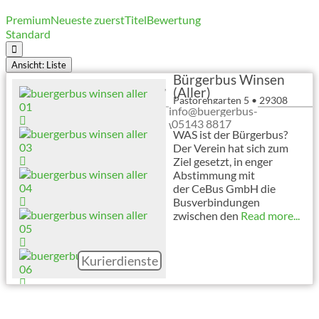
Premium
Neueste zuerst
Titel
Bewertung
Standard
Ansicht: Liste
Bürgerbus Winsen
(Aller)
Pastorengarten 5
•
29308
info@buergerbus-
Winsen (Aller)
05143 8817
winsen.de
WAS ist der Bürgerbus?
Der Verein hat sich zum
Ziel gesetzt, in enger
Abstimmung mit
der CeBus GmbH die
Busverbindungen
zwischen den
Read more...
Kurierdienste
Vorheriger
Nächster