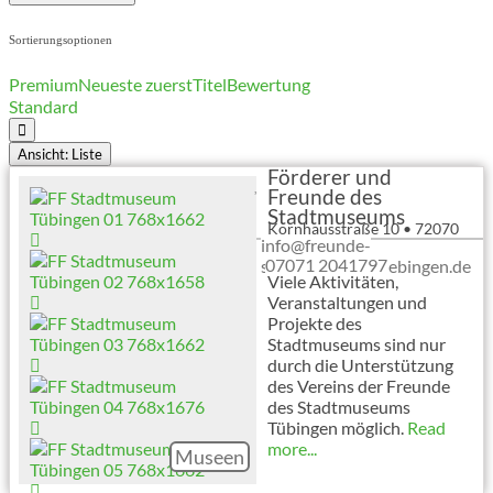
Sortierungsoptionen
Premium
Neueste zuerst
Titel
Bewertung
Standard
Ansicht: Liste
Förderer und
Freunde des
Stadtmuseums
Kornhausstraße 10
•
72070
info@freunde-
Tübingen
07071 2041797
stadtmuseum-tuebingen.de
Viele Aktivitäten,
Veranstaltungen und
Projekte des
Stadtmuseums sind nur
durch die Unterstützung
des Vereins der Freunde
des Stadtmuseums
Tübingen möglich.
Read
more...
Museen